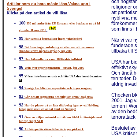
och högstämd
Artiklar som du bara måste läsa,Vakna upp i
religioner 
Sverige!
att patrioti
Klicka på den artikel du vill läsa
nyblivna me
100
förekommer 
350 miljarder från EU försvann eller betalades ut på fel
som finns i
grunder 11 nov 2010
99
Har svenska journalister ingen yrkesheder?
När vi var n
funderade s
98
Det finns ingen anledning att efter var och varannan
tillbaka till
skandal kräva någons avgång, sep 2006
97
Hur frihandlarna vann 1800-talets tullstrid
USA har bid
effektivt s
96
Vräk över regeringsmakten - fortast, jan 2006
Och ändå ha
95
Vi kan inte bara avrusta och låta USA dra lasset december
territorier. 
04
aldrig inva
94
Sverige har blivit en enpartistat och ingen reagerar
Chocken ble
93
Går det att rapportera hederligt om Irak? Maj 2004
2001. Jag v
92
tornen i Wo
Har du planer på att låta ditt bolag ägas av ett Holding
bolag med säte i ett annat land än Sverige?
av den bedö
terrorattac
91
Över en miljon människor i åldern 20-64 år försörjda med
bidrag enligt SCB
Beslutet av
90
Att kämpa för större frihet är ingen picknick
USA kritise