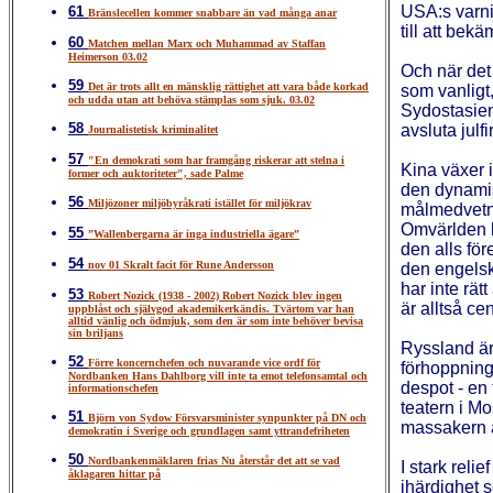
USA:s varnin
61
Bränslecellen kommer snabbare än vad många anar
till att bek
60
Matchen mellan Marx och Muhammad av Staffan
Heimerson 03.02
Och när det
59
Det är trots allt en mänsklig rättighet att vara både korkad
som vanligt
och udda utan att behöva stämplas som sjuk. 03.02
Sydostasien
58
avsluta jul
Journalistetisk kriminalitet
57
"En demokrati som har framgång riskerar att stelna i
Kina växer i
former och auktoriteter", sade Palme
den dynamis
56
Miljözoner miljöbyråkrati istället för miljökrav
målmedvetna
Omvärlden be
55
”Wallenbergarna är inga industriella ägare”
den alls fö
54
nov 01 Skralt facit för Rune Andersson
den engelsk
har inte rätt
53
Robert Nozick (1938 - 2002) Robert Nozick blev ingen
är alltså c
uppblåst och självgod akademikerkändis. Tvärtom var han
alltid vänlig och ödmjuk, som den är som inte behöver bevisa
sin briljans
Ryssland är
52
Förre koncernchefen och nuvarande vice ordf för
förhoppning
Nordbanken Hans Dahlborg vill inte ta emot telefonsamtal och
despot - en 
informationschefen
teatern i Mo
51
Björn von Sydow Försvarsminister synpunkter på DN och
massakern a
demokratin i Sverige och grundlagen samt yttrandefriheten
50
Nordbankenmäklaren frias Nu återstår det att se vad
I stark reli
åklagaren hittar på
ihärdighet 