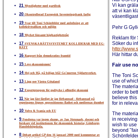
Vi kan gräla
21
Myndigheter med partibok
att vi kan k
20
Okontrollerad Europeisk Investeringsbank farlig
väsentligas
19
Svar till Toni Schönfelder med anledning av att
Pehr G Gy
kollektivtrafiken och miljön
18
Mycket lönsamt höghastighetståg
Reklam för
Söker du in
17
SVENSKA RÄTTSSYSTEMET KOLLIDERAR MED EG-
RÄTT
http://www.
Här hittar du
16
Rapport från demokratins framtid
15
Fair use no
Leve ekonomismen!
14
Hej och Hå, på böljan blå! Go´morron Sjöfartsverket.
The Toni Sc
use of whic
13
Lägg ner Västra Götaland
The materia
12
Expertgruppen för godtycke i offentlig ekonomi
order to bet
believe this
11
När jag läst färdigt är jag förbannad - förbannad på
for in relev
regeringens lögner, oppositionens flathet och mediernas dumhet
10
Volvo & Scania och EU
The material
in receiving
9
Fonderna var ingen slump. av Jan Jörnmark, docent och
forskare vid institutionen för ekonomisk historia; Göteborgs
wish to use 
Handelshögskola.
beyond "fai
8
Debatt artikel GP den 16 januari 2000 med kommentar av
Schönfelder