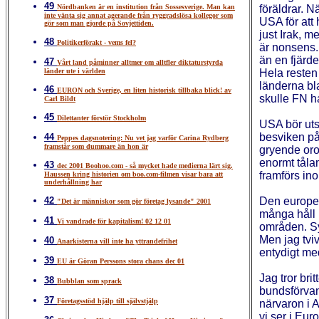
49
Nördbanken är en institution från Sossesverige. Man kan
föräldrar. N
inte vänta sig annat agerande från ryggradslösa kollegor som
USA för att 
gör som man gjorde på Sovjettiden.
just Irak, m
48
Politikerförakt - vems fel?
är nonsens.
än en fjärde
47
Vårt land påminner alltmer om alltfler diktaturstyrda
länder ute i världen
Hela resten 
länderna bl
46
EURON och Sverige, en liten historisk tillbaka blick! av
skulle FN h
Carl Bildt
45
Dilettanter förstör Stockholm
USA bör utsä
besviken på
44
Peppes dagsnotering: Nu vet jag varför Carina Rydberg
framstår som dummare än hon är
gryende oro 
enormt tåla
43
dec 2001 Boohoo.com - så mycket hade medierna lärt sig.
framförs in
Haussen kring historien om boo.com-filmen visar bara att
underhållning har
42
Den europeis
"Det är människor som gör företag lysande" 2001
många håll 
41
Vi vandrade för kapitalism! 02 12 01
områden. Syft
Men jag tviv
40
Anarkisterna vill inte ha yttrandefrihet
entydigt med
39
EU är Göran Perssons stora chans dec 01
Jag tror bri
38
Bubblan som sprack
bundsförvant
37
Företagsstöd hjälp till självstjälp
närvaron i 
vi ser i Eu