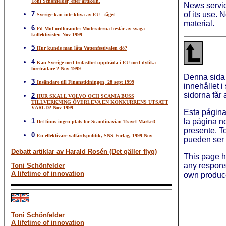
Toni Schönfelder, efter artikeln.
News service
7
of its use.
Sverige kan inte kliva av EU - tåget
material.
6
Fd Muf-ordförande: Moderaterna består av svaga
kollektivister. Nov 1999
5
Hur kunde man låta Vattenfestivalen dö?
4
Kan Sverige med trofasthet uppträda i EU med dylika
företrädare ? Nov 1999
Denna sida
3
Insändare till Finanstidningen, 28 sept 1999
innehållet i
sidorna får 
2
HUR SKALL VOLVO OCH SCANIA BUSS
TILLVERKNING ÖVERLEVA EN KONKURRENS UTSATT
VÄRLD? Nov 1999
Esta página
1
la página n
Det finns ingen plats för Scandinavian Travel Market!
presente. T
0
En effektivare välfärdspolitik, SNS Förlag, 1999 Nov
pueden ser u
Debatt artiklar av Harald Rosén (Det gäller flyg)
This page 
any responsi
Toni Schönfelder
A lifetime of innovation
own produce
Toni Schönfelder
A lifetime of innovation