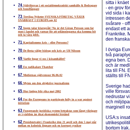
sitta i knäe
74
Självförsvar i ett socialdemokratiskt samhälle & Bedragare
- en grov fö
och bondfångare
vid sida i k
73
Trevliga Nyheter SVENSKA FÖRETAG VÄXER
intressen d
SNABBAST I EUROPA sep 02
svårare - of
72
endast ett a
Ingen talar klarspråk! Nu är det Göran Persson som far
runt i landet och varnar för att utlänningarna ska komma hit
Frankrike. 
och ta våra jobb.
den fransk
71
Kapitalismens kris – eller Perssons?
I övriga Eu
70
De flesta väljer bidrag och kris av Ulf Nilsson
två paraply
69
Varför fogar vi oss i kösamhället?
egna ben. D
och är medle
68
En radikalare Thatcher
lita till FN
67
ställts till
Mediernas självcensur 06.06.02
66
Myten om den objektive journalisten
Sverige hade
65
ville försv
Hur fattiga blir rika maj 2002
nedrustar vi
64
For the Europeans to participate fully in a war against
och miljöpar
terrorism
marginell ro
63
Fungerande juridiska system betraktas som långt viktigare
av i-världen än ökat ekonomiskt bistånd
USA:s insat
62
utrikespolit
Presidentvalet i Frankrike den 21 april och den 5 maj står
mellan en kolerisk lögnare och en korrupt cyniker
bortom Irak