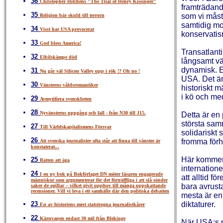
36
Christopher Hitchens "The Trial of Henry Kissinger"
framträdand
35
som vi måst
Religion bär skuld till terrorn
samtidig mot
34
Visst har USA provocerat
konservati
33
God bless America!
Transatlanti
32
Elbilskämpe död
långsamt vä
dynamisk. EU
31
Nu går väl Silicon Valley upp i rök !? Oh no !
USA. Det är
30
Vänsterns våldsromantiker
historiskt m
i kö och me
29
Avmytifiera svenskheten
28
Nyvänsterns uppgång och fall - från N30 till J15.
Detta är en
största sa
27
Till Världskapitalismens Försvar
solidariskt 
26
fromma förh
Att svenska journalister ofta står att finna till vänster är
konstaterat...
Här kommer 
25
Rätten att äga
internatione
24
I en ny bok på Bokförlaget DN möter läsaren engagerade
att alltid f
människor som argumenterar för det förträffliga i att slå sönder
bara avrusta
saker de ogillar – vilket givit upphov till många uppskattande
recensioner. Vill vi leva i ett samhälle där den politiska debatten
mesta är en
23
diktaturer.
En av historiens mest statstrogna journalistkårer
22
Kärnvapen endast 30 mil från Blekinge
När USA:s p