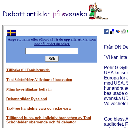
Ange ett namn eller sökord så får du upp alla artiklar som
innehåller det du söker.
Från DN De
"Vi kan int
Pehr G Gyll
Tillbaka till Tonis hemsida
USA kritiser
Europa för a
Toni Schönfelder A lifetime of innovation
med USA. Sv
hur andra ag
Mina favoritlänkar, kolla in
beslutade o
svenska UD h
Debattartiklar Ryssland
Volvochefe
TaxFree handelns vara och icke vara
Tillägnad buss- och kollektiv branschen av Toni
God bless Am
Schönfelder oberoende och fri debattör
auditoriet. 