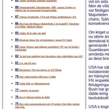
89
Varför acceptera indirekt socialism?
vid sin sid
Men de villi
88
Internationella Valutafonden, IMF, varnar Sverige av
var färdigpr
effekter för en havererad bostadspolitik.
Majoriteten
87
Chiracs Frankrike, USA och Polens medlemskap i EU
chans. Själv
konsekvense
86
Hur kan det finnas felaktigheter i en komedi? Vänsterns
nya hjälte, Michael Moore
Om kriget va
85
Stalin 50 år efter sin död
nu större än
84
Klockan tickar för privatkonton i annat EU land.
demokrati b
generande fö
83
Jason Turner som tidigare socialchef i NY var på besök i
Guantánamo. 
Stockholm
använda met
82
Är det inte märkligt hur förvridna våra självbilder kan bli?
av dess bro
81
Lev och låt leva
USA har säl
80
Recension: The gut player av Ulf Nilson
isolationist
en hänsynsl
79
Den vedervärdiga tillvaron i Säffle
FN respekter
78
Falsk bild av äldreomsorgen
felsägninga
Bush har gr
77
Country of success
rådde kring 
76
En ny liberal rörelse är född
beslutskraf
75
Den siste supersnackaren och 18 andra Citat från veckan
USA:s trogna
som gick.